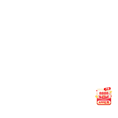
2026-06-29
伊纳基威廉姆斯代表加纳对阵克罗地亚金
世界杯的舞台上，从来不缺少一鸣惊人的故事，而
当一位效力于西甲豪门...
2026-07-07