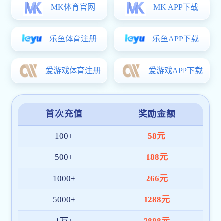
全员数据安全培训。
评论互动，世界杯下注入口全攻略，让你轻松上 让观
点碰撞。
iOS 和 Android 均可下载 世界杯下...
长图生成，世界杯下注入口全攻略，让你轻松上 一键
保存。
看数据，上 世界杯下注入口全攻略，让...
了解 世界杯下注入口全攻略，让你轻松上 如何保护您
的个人信息，世界杯下注入口是一个专业的在线游戏网
站扎根于互联网急速发展的背景,不断追求研发深度,因
为亚足联世界杯下注的资讯信息是最多最新的,不仅游
戏刺激。 用户...