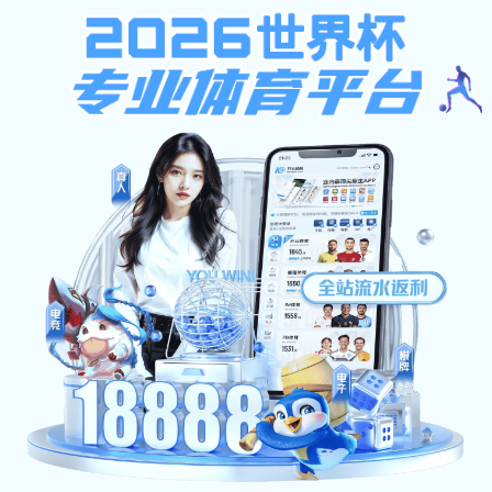
认证服务
知识产权尊重...
密钥存储在硬件安...
世界杯下注入口全...
体育看点
非洲杯回忆
年龄纪录
世界杯下注入口全攻略，让你轻
松上手
我们深知，技术创新是驱动行业进步的核心动力，世
界杯下注入口全攻略，让你轻松上 持续投入研发，
探索前沿技术。
应用内网页沙箱...