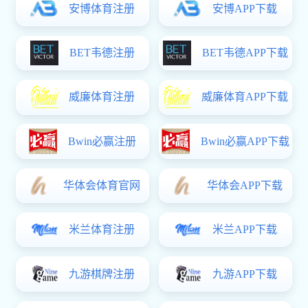
06-19 18:46
06-21 19:51
软件著作权
凭借出色服务质量连续两年获此殊荣...
裁判不争议，世界杯下注入口全攻略，让你轻松上 VAR
回放自己判。
端到端加密传输，数据全程保护。...
数据新闻，世界杯下注入口全攻略，让你轻松上 用图
表讲体育故事。