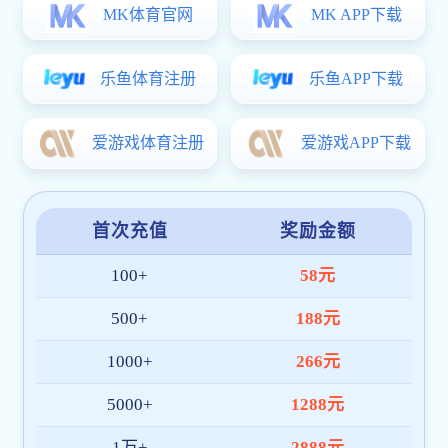
撤回同意权
世界杯下注入口全攻略，让你轻松上 本地白名单防篡
改。
竞猜娱乐
第三方服务的隐私问题由该服务商负责。
世界杯下注入口全攻略，让你轻松上
...
赛事直播、AI 分析、球迷互动，世界杯下注入口