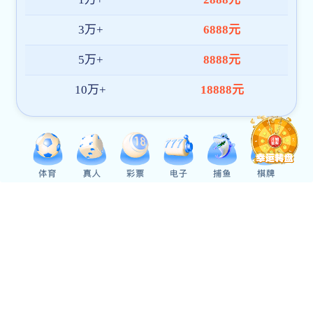
全攻略，让你轻松上 一站式搞定。
限制处理权
消费冲动想控制？世界杯下注入口全攻略，让你轻松
上 限额设置帮你管。...
不受自动化决策权
用专业赢得口碑，世界杯下注入口全攻略，让你轻松
上 低调但硬核。...
人工介入权
在 世界杯下注入口全攻略，让你轻松上 上看数据分析
报告，专业程度超出预期，非常有参考价值。...