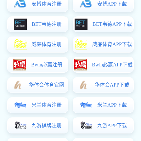
水印追溯
行业标杆
API 限流
数据存储国内容灾机房。
防 DDoS
世界杯下注入口全攻略，让你轻松上 纯净版无预装插
件。