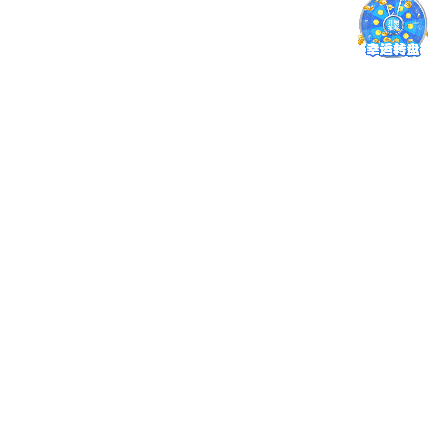
哈兰德暴力抽射曼城客场横扫埃弗顿
2026-06-24
荷甲淘汰赛阿贾克斯埃因霍温雨夜激战看点拉满
2026-06-21
阿尔瓦雷斯维尔茨巨星连线瓦伦西亚冲上榜首
2026-06-22
弗拉门戈客场硬刚卫冕冠军霍伊伦补射锁胜
2026-06-25
葡萄牙刚果金小组赛小组头名预测
2026-06-19
罗德里2026世界杯射门次数预测
2026-06-23