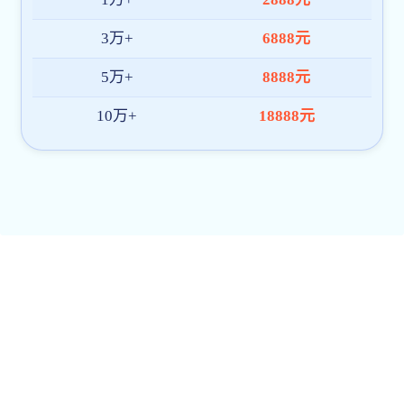
阿尔瓦雷斯维尔茨巨星连线瓦伦西亚冲上
当足球世界的目光聚焦于西班牙东海岸，一场足以
改变联赛格局的风暴正在梅斯塔利亚球场悄...
2026-06-22
弗拉门戈客场硬刚卫冕冠军霍伊伦补射锁