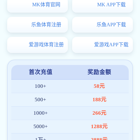
荷甲淘汰赛阿贾克斯埃因霍温雨夜激战看
荷兰足球的版图上，阿贾克斯与埃因霍温的对决从
来不只是三分之争，它是荷甲淘汰赛历史中最...
2026-06-21