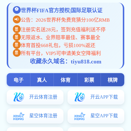
英格兰vs克罗地亚2026世界杯赛前热度
2026年世界杯的烽火尚未点燃，但足球世界的脉搏
已然跳动得愈发剧烈。当三狮军团英格兰与...
2026-06-19