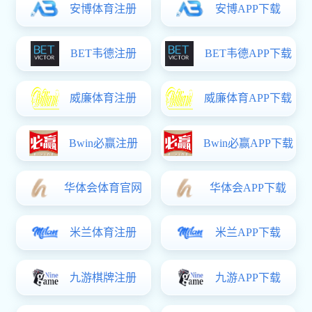
的第一个恐怖信号。
现场的欢呼声还未平息，英格兰队迅速还以颜色。第
28分钟，拉什福德在后场接球后开始长途奔袭。他
如同闪电般掠过三名挪威防守球员，在禁区左侧冷静
推射远角得手。这个进球展现了拉什福德标志性的边
路爆破能力，也点燃了英格兰球迷的热情。两位天才
少年在短短十三分钟内各进一球，让这场U20世界杯
的小组赛瞬间升级为一场顶级个人秀。半场结束前，
拉什福德再次利用反击机会完成梅开二度，而哈兰德
则在补时阶段头球击中横梁，惊出英格兰人一身冷
汗。上半场2比1的比分，远远不足以概括两人展现
出的统治力。
下半场的戏剧性有增无减。挪威队显然在中场休息时