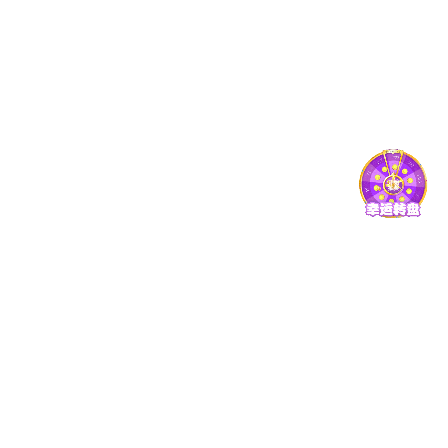
阿尔谢赫里对阵佛得角小组赛边路突破看
在世界杯小组赛的激烈对抗中，每一场比赛都可能
决定着球队的命运，而...
2026-06-30