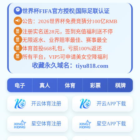
局。然而，在这场令人错愕的比赛中，队长范戴克并
未选择沉沦。在球队命悬一线的绝境时刻，他用一次
近乎完美的防守和振臂高呼，率领球队发起了一场虽
败犹荣的反击。这不仅是一场关乎出线的战斗，更是
一场关于尊严、血性与领袖精神的史诗。
比赛的进程堪称过山车般跌宕起伏。上半场，利物浦
完全掌控了场上的节奏。中场的高位逼抢让对手几乎
无法组织起有效的攻势，萨拉赫在边路的突破如入无
人之境。红军在短短二十分钟内便取得了两球的领先
优势，一切看似都在朝着顺风顺水的方向发展。看台
上的球迷们已经开始高歌，仿佛胜利的果实即将唾手
可得。然而，足球的魅力就在于它的不可预测性。随
后的风云突变，让所有人都始料未及。对手凭借一次
快速反击和一次定位球机会，在下半场开场不久便神