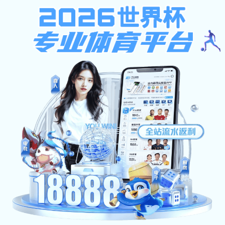
认证服务
知识产权尊重...
密钥存储在硬件安...
世界杯下注入口全...
体育看点
非洲杯回忆
年龄纪录
利物浦爆冷出局，范戴克率
队绝境反击
2026-06-29 07:18
当安菲尔德奇迹的余晖散去，留给红军球迷的或许是
一声沉重的叹息。在世界杯的宏大叙事中，总有一些
剧本让人难以置信。赛前普遍被看好的夺冠大热门利
物浦，竟然在淘汰赛首轮遭遇了惊天逆转，遗憾出