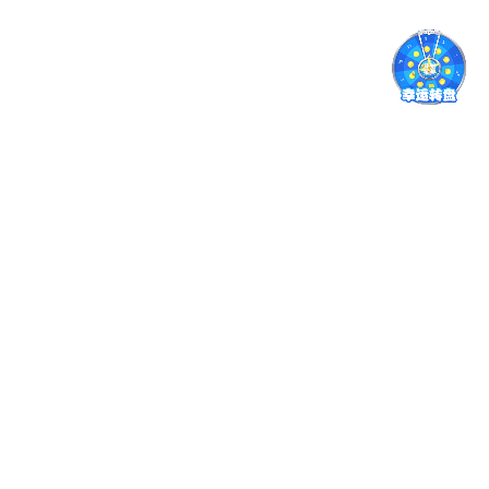
洛杉矶银河先丢后追奥尔莫传射建功赛后
在洛杉矶的璀璨夜空下，一场充满戏剧性的足球对
决刚刚落下帷幕。洛...
2026-06-27